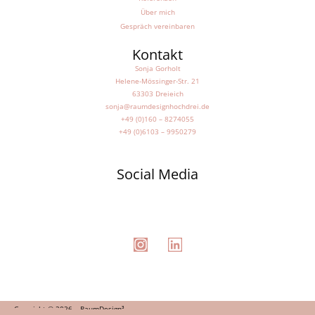
Über mich
Gespräch vereinbaren
Kontakt
Sonja Gorholt
Helene-Mössinger-Str. 21
63303 Dreieich
sonja@raumdesignhochdrei.de
+49 (0)160 – 8274055
+49 (0)6103 – 9950279
Social Media
Copyright © 2026 – RaumDesign³